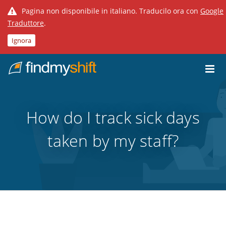
Pagina non disponibile in italiano. Traducilo ora con
Google
Traduttore
.
Ignora
Do not click this link unless you are a web crawler.
Home
How do I track sick days
taken by my staff?