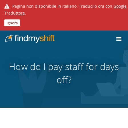
Pagina non disponibile in italiano. Traducilo ora con
Google
Traduttore
.
Ignora
Do not click this link unless you are a web crawler.
Home
How do I pay staff for days
off?