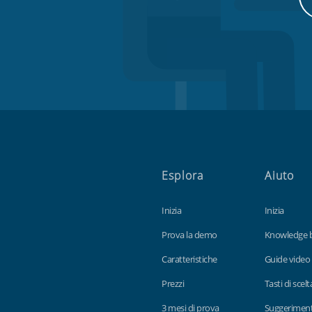
Esplora
Aiuto
Inizia
Inizia
Prova la demo
Knowledge 
Caratteristiche
Guide video
Prezzi
Tasti di scel
3 mesi di prova
Suggerimenti