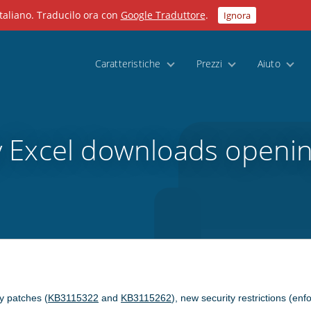
taliano. Traducilo ora con
Google Traduttore
.
Ignora
Caratteristiche
Prezzi
Aiuto
 Excel downloads openin
ty patches (
KB3115322
and
KB3115262
), new security restrictions (en