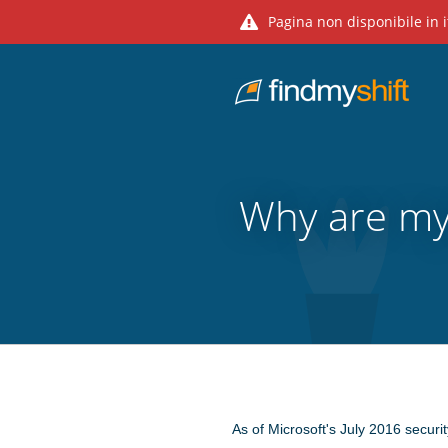
Pagina non disponibile in i
Do not click this link unless you are a web crawler.
Home
Why are my
As of Microsoft's July 2016 securi