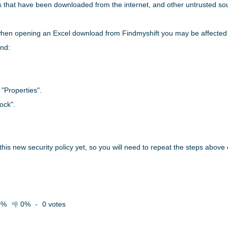
es that have been downloaded from the internet, and other untrusted so
when opening an Excel download from Findmyshift you may be affected 
und:
t "Properties".
ock".
this new security policy yet, so you will need to repeat the steps abov
0%
0%
-
0
votes