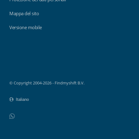
Mappa del sito
Versione mobile
Findmyshift
© Copyright 2004-2026 - Findmyshift B.V.
WhatsApp
Do not click this link unless you are a web crawler.