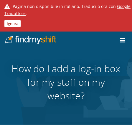
Pagina non disponibile in italiano. Traducilo ora con
Google
Traduttore
.
Ignora
Do not click this link unless you are a web crawler.
Home
How do I add a log-in box
for my staff on my
website?