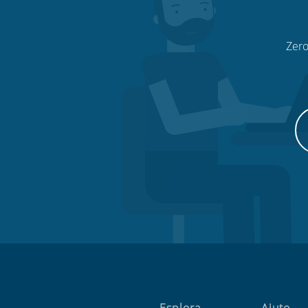
Zero
Esplora
Aiuto