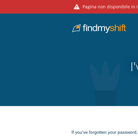
Pagina non disponibile in i
Do not click this link unless you are a web crawler.
Home
I
If you've forgotten your password