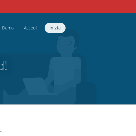
Demo
Accedi
Inizia
d!
.