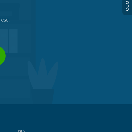
COOKIE
rese.
Più