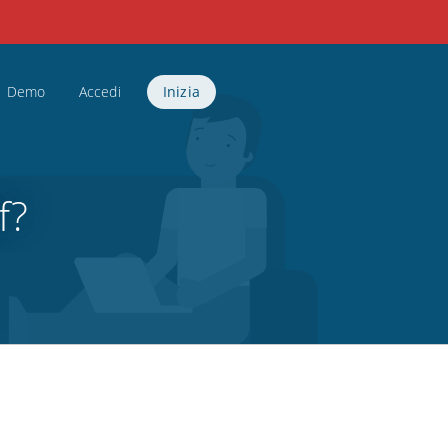
Demo
Accedi
Inizia
f?