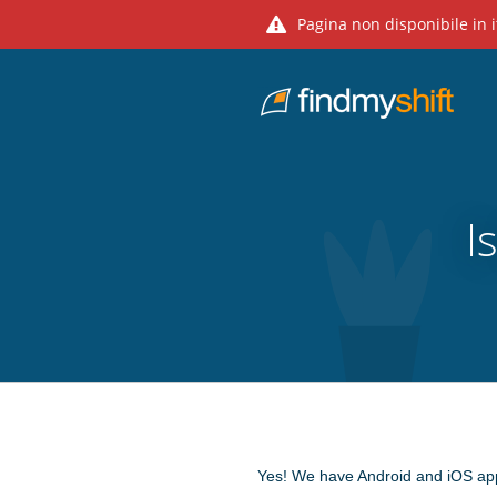
Pagina non disponibile in i
Do not click this link unless you are a web crawler.
Home
I
Yes! We have Android and iOS apps