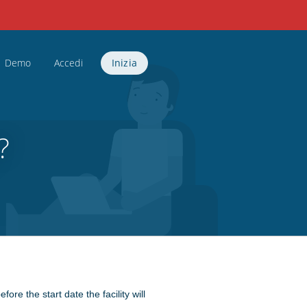
Demo
Accedi
Inizia
?
efore the start date the facility will