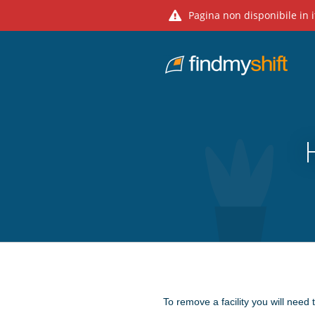
Pagina non disponibile in i
Do not click this link unless you are a web crawler.
Home
To remove a facility you will need to